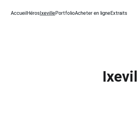
Accueil
Héros
Ixeville
Portfolio
Acheter en ligne
Extraits
Ixevil
Découvrez 
pleine de
Adresse